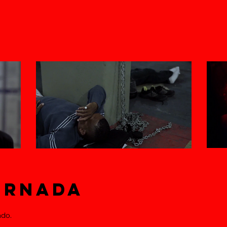
ORNADA
ado
.