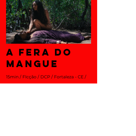
A FERA DO
MANGUE
15m
in
/ FIcção /
DCP /
Fortaleza
- CE /
Brasil / 2025.
Dir
eção: Wara e Sivan Noam Shimon
(Israel)
Direção de Arte.